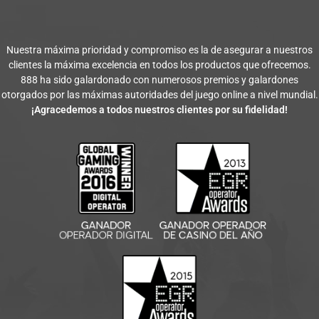
Nuestra máxima prioridad y compromiso es la de asegurar a nuestros
clientes la máxima excelencia en todos los productos que ofrecemos.
888 ha sido galardonado con numerosos premios y galardones
otorgados por las máximas autoridades del juego online a nivel mundial.
¡Agracedemos a todos nuestros clientes por su fidelidad!