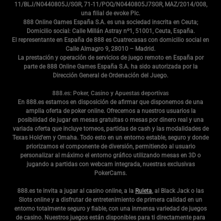
11/BLJ/N0440805J/SGR, 71-11/POQ/N0440805J7SGR, MAZ/2014/008,
una filial de evoke Plc.
888 Online Games España S.A. es una sociedad inscrita en Ceuta;
Domicilio social: Calle Millán Astray nº1, 51001, Ceuta, España.
El representante en España de 888 es Cuatrecasas con domicilio social en
Calle Almagro 9, 28010 – Madrid.
La prestación y operación de servicios de juego remoto en España por
parte de 888 Online Games España S.A. ha sido autorizada por la
Dirección General de Ordenación del Juego.
888.es: Poker, Casino y Apuestas deportivas
En 888.es estamos en disposición de afirmar que disponemos de una
amplia oferta de poker online. Ofrecemos a nuestros usuarios la
posibilidad de jugar en mesas gratuitas o mesas por dinero real y una
variada oferta que incluye torneos, partidas de cash y las modalidades de
Texas Hold'em y Omaha. Todo esto en un entorno estable, seguro y donde
priorizamos el componente de diversión, permitiendo al usuario
personalizar al máximo el entorno gráfico utilizando mesas en 3D o
jugando a partidas con webcam integrada, nuestras exclusivas
PokerCams.
888.es te invita a jugar al casino online, a la
Ruleta
, al Black Jack o las
Slots online y a disfrutar de entretenimiento de primera calidad en un
entorno totalmente seguro y fiable, con una inmensa variedad de juegos
de casino. Nuestros juegos están disponibles para ti directamente para