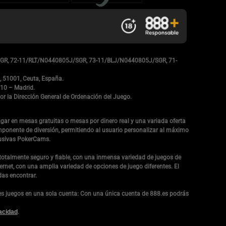
SGR, 72-11/RLT/N0440805J/SGR, 73-11/BLJ/N0440805J/SGR, 71-
, 51001, Ceuta, España.
010 – Madrid.
or la Dirección General de Ordenación del Juego.
gar en mesas gratuitas o mesas por dinero real y una variada oferta
mponente de diversión, permitiendo al usuario personalizar al máximo
lusivas PokerCams.
o totalmente seguro y fiable, con una inmensa variedad de juegos de
rnet, con una amplia variedad de opciones de juego diferentes. El
das encontrar.
res juegos en una sola cuenta: Con una única cuenta de 888.es podrás
vacidad
.