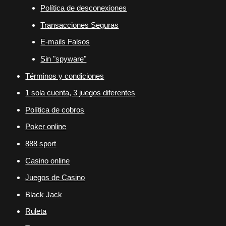
Política de desconexiones
Transacciones Seguras
E-mails Falsos
Sin "spyware"
Términos y condiciones
1 sola cuenta, 3 juegos diferentes
Política de cobros
Poker online
888 sport
Casino online
Juegos de Casino
Black Jack
Ruleta