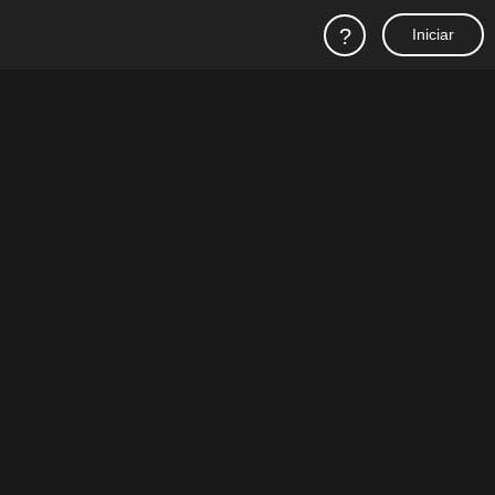
?
Iniciar