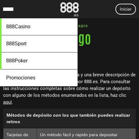
Iniciar
888.es
Dinero Real
Metodos de Pagos
888Casino
Métodos de Pago
888Sport
Aceptados
888Poker
A continuación encontrarás una lista y una breve descripción de
Promociones
cada método de depósito ofrecido por 888.es. Para consultar
las instrucciones completas sobre cómo realizar un depósito
con alguno de los métodos enumerados en la lista, haz clic
aquí
.
Métodos de depósito con los que también puedes realizar
retiros
Tarjetas de
Un método fácil y rápido para depositar