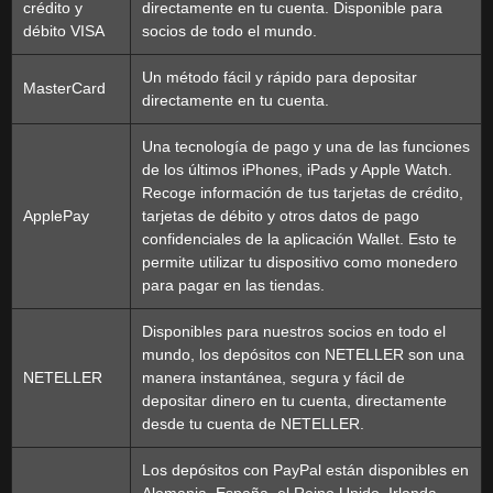
crédito y
directamente en tu cuenta. Disponible para
débito VISA
socios de todo el mundo.
Un método fácil y rápido para depositar
MasterCard
directamente en tu cuenta.
Una tecnología de pago y una de las funciones
de los últimos iPhones, iPads y Apple Watch.
Recoge información de tus tarjetas de crédito,
ApplePay
tarjetas de débito y otros datos de pago
confidenciales de la aplicación Wallet. Esto te
permite utilizar tu dispositivo como monedero
para pagar en las tiendas.
Disponibles para nuestros socios en todo el
mundo, los depósitos con NETELLER son una
NETELLER
manera instantánea, segura y fácil de
depositar dinero en tu cuenta, directamente
desde tu cuenta de NETELLER.
Los depósitos con PayPal están disponibles en