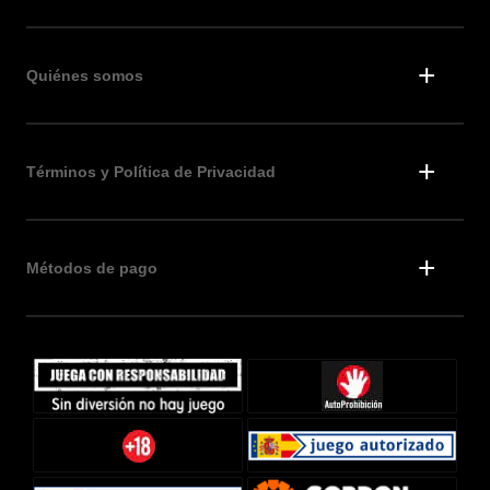
Juegos de Casino
Descarga Poker
Apuestas Deportivas
Quiénes somos
Mapa del sitio
Ayuda
Contacto
Juego más seguro
Términos y Política de Privacidad
evoke Plc.
Afiliados
Política de privacidad
Declaración de accesibilidad de la UE
Términos y Condiciones
Normas
Métodos de pago
Política de bonos
Juego autorizado
Ofrecemos un amplio rango de los métodos de pago más populares